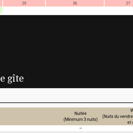
25
26
27
e gîte
W
Nuitée
(Nuits du vendr
(Minimum 3 nuits)
et
–