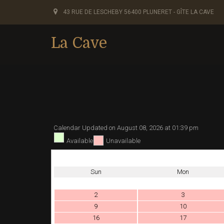
43 RUE DE LESCHEBY 56400 PLUNERET - GÎTE LA CAVE
La Cave
Calendar Updated on August 08, 2026 at 01:39 pm
Available
Unavailable
Sun
Mon
2
3
9
10
16
17