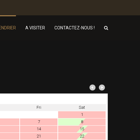
ENDRIER
A VISITER
CONTACTEZ-NOUS !
Fri
Sat
1
7
8
14
15
21
22