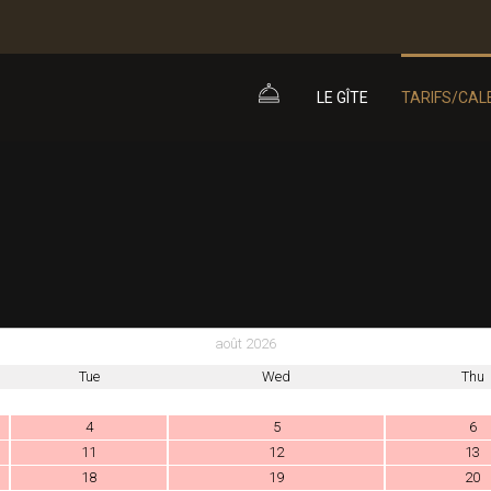
LE GÎTE
TARIFS/CAL
août 2026
Tue
Wed
Thu
4
5
6
11
12
13
18
19
20