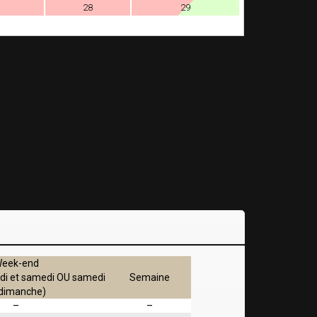
28
29
eek-end
edi et samedi OU samedi
Semaine
 dimanche)
–
–